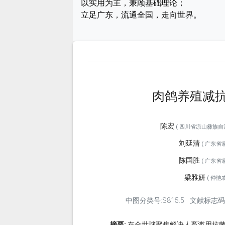
以实用为主，兼顾基础理论；
立足广东，流通全国，走向世界。
肉鸽养殖减
陈宏
( 四川省凉山彝族自治州
刘延清
( 广东省家
陈国胜
( 广东省家
梁雅妍
( 仲恺农
中图分类号:S815.5
文献标志码
摘要:
在全世球聚焦解决人畜滥用抗菌