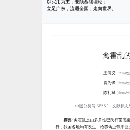
以实用为主，兼顾基础理论；
立足广东，流通全国，走向世界。
禽霍乱
王清义
( 华南农业
袁为锋
( 华南农业
陈礼斌
( 华南农业
中图分类号:S855.1
文献标志码
摘要:
禽霍乱是由多杀性巴氏杆菌感
行，我国各地均有发生，给养禽业带来巨