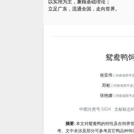
以实用为主，兼顾基础理论；
立足广东，流通全国，走向世界。
鸳鸯鸭
侯亚伟
( 河南省西平县畜
郑彬
( 河南省西平县畜
张艳娜
( 河南省西平县畜
中图分类号:S834
文献标志码
摘要:
本文对鸳鸯鸭的特性及在饲养
考。文中未涉及部分可参考其它鸭品种饲