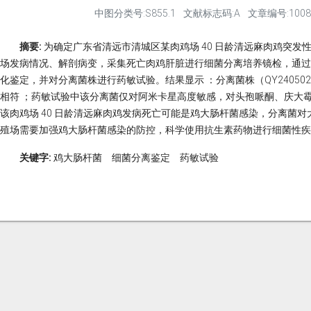
中图分类号:S855.1
文献标志码:A
文章编号:1008-3
摘要:
为确定广东省清远市清城区某肉鸡场 40 日龄清远麻肉鸡突
场发病情况、解剖病变，采集死亡肉鸡肝脏进行细菌分离培养镜检，通过 VIT
化鉴定，并对分离菌株进行药敏试验。结果显示 ：分离菌株（QY2405
相符 ；药敏试验中该分离菌仅对阿米卡星高度敏感，对头孢哌酮、庆大霉
该肉鸡场 40 日龄清远麻肉鸡发病死亡可能是鸡大肠杆菌感染，分离菌
殖场需要加强鸡大肠杆菌感染的防控，科学使用抗生素药物进行细菌性疾
关键字:
鸡大肠杆菌 细菌分离鉴定 药敏试验