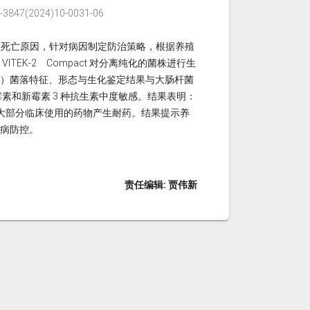
847(2024)10-0031-06
发性死亡原因，针对病因制定防治策略，根据养殖
EK-2 Compact 对分离纯化的菌株进行生
02）菌落特征、形态与生化鉴定结果与大肠杆菌
素和新霉素 3 种抗生素中度敏感。结果表明：
对大部分临床使用的药物产生耐药。结果提示养
病防控。
责任编辑: 贾伟新