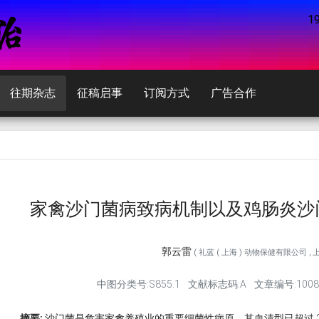
1
往期杂志
征稿启事
订阅方式
广告合作
家禽沙门菌病致病机制以及鸡肠炎沙
郭云雷
( 礼蓝 ( 上海 ) 动物保健有限公司 , 上海
中图分类号:S855.1
文献标志码:A
文章编号:1008-3
摘要:
沙门菌是危害家禽养殖业的重要细菌性病原，其血清型已超过 2