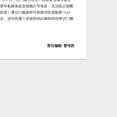
诱导黏膜免疫及细胞介导免疫，无法阻止细菌
苗）通过口服接种可刺激消化道黏膜 SIgA
，还对同属 D 亚群的鸡白痢和鸡伤寒沙门菌
责任编辑: 曹伟胜