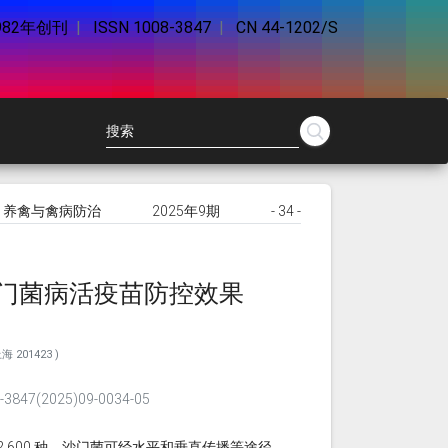
982年创刊
|
ISSN 1008-3847
|
CN 44-1202/S
养禽与禽病防治
2025年9期
- 34 -
门菌病活疫苗防控效果
 201423 )
847(2025)09-0034-05
 600 种。沙门菌可经水平和垂直传播等途径