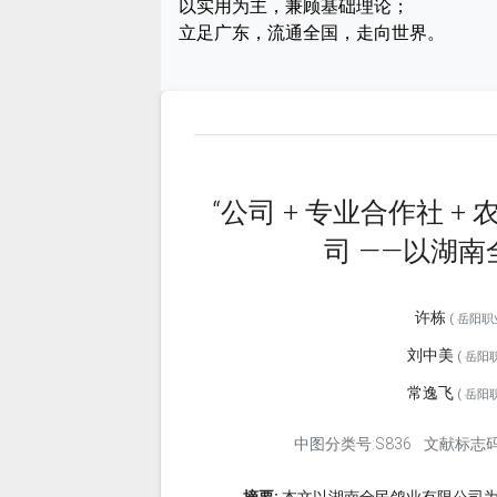
以实用为主，兼顾基础理论；
立足广东，流通全国，走向世界。
“公司 + 专业合作社 
司 ——以湖
许栋
( 岳阳职业
刘中美
( 岳阳职
常逸飞
( 岳阳职
中图分类号:S836
文献标志码