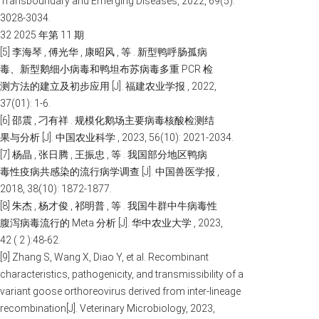
Transboundary and Emerging Diseases, 2022, 69(5):
3028-3034.
32 2025 年第 11 期
[5] 李海琴 , 傅光华 , 康昭风 , 等 . 新型鸭呼肠孤病
毒、新型鹅细小病毒和鸭坦布苏病毒多重 PCR 检
测方法的建立及初步应用 [J]. 福建农业学报 , 2022,
37(01): 1-6.
[6] 邵震 , 刁有祥 . 规模化鹅场主要病毒核酸检测结
果与分析 [J]. 中国农业科学 , 2023, 56(10): 2021-2034.
[7] 杨晶 , 张日腾 , 王振忠 , 等 . 我国部分地区鸭病
毒性疫病共感染的流行病学调查 [J]. 中国兽医学报 ,
2018, 38(10): 1872-1877.
[8] 朱杰 , 杨才俊 , 祁明普 , 等 . 我国牛群中牛病毒性
腹泻病毒流行的 Meta 分析 [J]. 华中农业大学 , 2023,
42 ( 2 ):48-62.
[9] Zhang S, Wang X, Diao Y, et al. Recombinant
characteristics, pathogenicity, and transmissibility of a
variant goose orthoreovirus derived from inter-lineage
recombination[J]. Veterinary Microbiology, 2023,