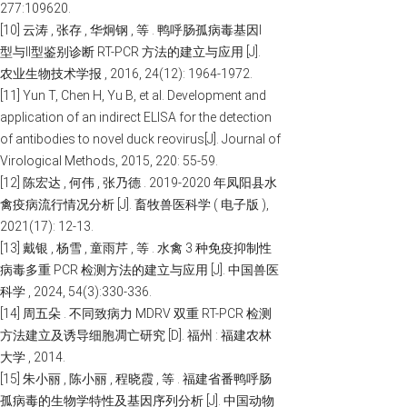
277:109620.
[10] 云涛 , 张存 , 华炯钢 , 等 . 鸭呼肠孤病毒基因Ⅰ
型与Ⅱ型鉴别诊断 RT-PCR 方法的建立与应用 [J].
农业生物技术学报 , 2016, 24(12): 1964-1972.
[11] Yun T, Chen H, Yu B, et al. Development and
application of an indirect ELISA for the detection
of antibodies to novel duck reovirus[J]. Journal of
Virological Methods, 2015, 220: 55-59.
[12] 陈宏达 , 何伟 , 张乃德 . 2019-2020 年凤阳县水
禽疫病流行情况分析 [J]. 畜牧兽医科学 ( 电子版 ),
2021(17): 12-13.
[13] 戴银 , 杨雪 , 童雨芹 , 等 . 水禽 3 种免疫抑制性
病毒多重 PCR 检测方法的建立与应用 [J]. 中国兽医
科学 , 2024, 54(3):330-336.
[14] 周五朵 . 不同致病力 MDRV 双重 RT-PCR 检测
方法建立及诱导细胞凋亡研究 [D]. 福州 : 福建农林
大学 , 2014.
[15] 朱小丽 , 陈小丽 , 程晓霞 , 等 . 福建省番鸭呼肠
孤病毒的生物学特性及基因序列分析 [J]. 中国动物