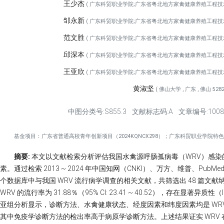
王少杰
( 广东科贸职业学院;广东省粤北地方家禽健康养殖工程技术研究中心
邹永新
( 广东科贸职业学院;广东省粤北地方家禽健康养殖工程技术研究中心
范文胜
( 广东科贸职业学院;广东省粤北地方家禽健康养殖工程技术研究中心
邱深本
( 广东科贸职业学院;广东省粤北地方家禽健康养殖工程技术研究中心
王亚欣
( 广东科贸职业学院;广东省粤北地方家禽健康养殖工程技术研究中心
黄淑坚
( 佛山大学 , 广东 , 佛山 5282
中图分类号:S855.3
文献标志码:A
文章编号:1008-3
基金项目：广东省普通高校青年创新项目（2024KQNCX298）；广东科贸职业学院特色创新
摘要:
本文以文献检索分析评估我国水禽源呼肠孤病毒（WRV）感染
素。通过检索 2013 ~ 2024 年中国知网（CNKI）、万方、维普、PubMed、Web S
个数据库中与我国 WRV 流行病学调查的相关文献，共筛选出 48 篇文献纳
WRV 的流行率为 31.88％（95% CI: 23.41 ~ 40.52），存在显著异质性（I2
亚组分析显示，诊断方法、水禽健康状态、经度因素和纬度因素均是 WRV 感
其中免疫学诊断方法的检出率高于病原学诊断方法。上述结果证实 WRV