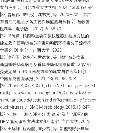
TaqMan 探针实时荧光定量 RT-PCR 检测方法的建
立与应用 [J]. 河北农业大学学报 , 2020,43(05):80-84.
[23] 曹建伟 , 陆巧芬 , 沈书文 , 等 . 2020—2021 年广
东省江门地区水禽主要疾病监测与分析 [J]. 畜牧兽
医科学 ( 电子版 ), 2022(06):68-70.
[24] 熊陈勇 . 鸭四种重要病原快速鉴别检测方法的
建立及广西鸭坦布苏病毒和鸭圆环病毒分子流行病
学研究 [D]. 南宁 ：广西大学 , 2023.
[25] 谢守玉 , 刘惠心 , 尹彦文 , 等 . 鸭坦布苏病毒、
新型鸭呼肠孤病毒及番鸭呼肠孤病毒多重 TaqMan
荧光定量 RT-PCR 检测方法的建立与临床应用 [J].
中国预防兽医学报 , 2021, 43(09):952-958.
[26] Zhang Y, Xie Z, Xie L, et al. GeXP analyzer-based
multiplex reverse-transcription PCR assay for the
simultaneous detection and differentiation of eleven
duck viruses[J]. BMC Microbiology, 2015,15: 247.
[27] 江 婷 . 一 株 NDRV 分 离 鉴 定 及 与 MDRV 的
HRM 鉴别诊断方法建立 [D]. 南宁 : 广西大学 , 2022.
[28] 王锦祥 , 程晓霞 , 陈少莺 , 等 . 新型鸭呼肠孤病