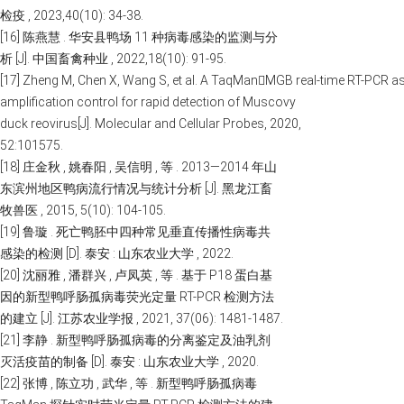
检疫 , 2023,40(10): 34-38.
[16] 陈燕慧 . 华安县鸭场 11 种病毒感染的监测与分
析 [J]. 中国畜禽种业 , 2022,18(10): 91-95.
[17] Zheng M, Chen X, Wang S, et al. A TaqMan￾MGB real-time RT-PCR as
amplification control for rapid detection of Muscovy
duck reovirus[J]. Molecular and Cellular Probes, 2020,
52:101575.
[18] 庄金秋 , 姚春阳 , 吴信明 , 等 . 2013—2014 年山
东滨州地区鸭病流行情况与统计分析 [J]. 黑龙江畜
牧兽医 , 2015, 5(10): 104-105.
[19] 鲁璇 . 死亡鸭胚中四种常见垂直传播性病毒共
感染的检测 [D]. 泰安 : 山东农业大学 , 2022.
[20] 沈丽雅 , 潘群兴 , 卢凤英 , 等 . 基于 P18 蛋白基
因的新型鸭呼肠孤病毒荧光定量 RT-PCR 检测方法
的建立 [J]. 江苏农业学报 , 2021, 37(06): 1481-1487.
[21] 李静 . 新型鸭呼肠孤病毒的分离鉴定及油乳剂
灭活疫苗的制备 [D]. 泰安 : 山东农业大学 , 2020.
[22] 张博 , 陈立功 , 武华 , 等 . 新型鸭呼肠孤病毒