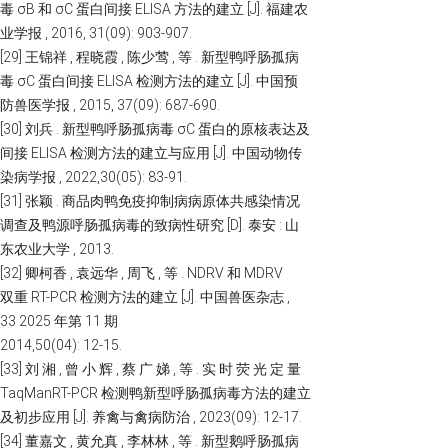
毒 σB 和 σC 蛋白间接 ELISA 方法的建立 [J]. 福建农
业学报 , 2016, 31(09): 903-907.
[29] 王锦祥 , 程晓霞 , 陈少莺 , 等 . 新型鸭呼肠孤病
毒 σC 蛋白间接 ELISA 检测方法的建立 [J]. 中国预
防兽医学报 , 2015, 37(09): 687-690.
[30] 刘兵 . 新型鸭呼肠孤病毒 σC 蛋白的原核表达及
间接 ELISA 检测方法的建立与应用 [J]. 中国动物传
染病学报 , 2022,30(05): 83-91.
[31] 张颖 . 商品肉鸭免疫抑制病病原体共感染情况
调查及鸭源呼肠孤病毒的致病性研究 [D]. 泰安 : 山
东农业大学 , 2013.
[32] 卿柯香 , 袁远华 , 周飞 , 等 . NDRV 和 MDRV
双重 RT-PCR 检测方法的建立 [J]. 中国兽医杂志 ,
33 2025 年第 11 期
2014,50(04): 12-15.
[33] 刘 湘 , 曾 小 辉 , 蔡 广 娣 , 等 . 实 时 荧 光 定 量
TaqManRT-PCR 检测鸭新型呼肠孤病毒方法的建立
及初步应用 [J]. 养禽与禽病防治 , 2023(09): 12-17.
[34] 董嘉文 , 黄允真 , 李林林 , 等 . 新型鹅呼肠孤病